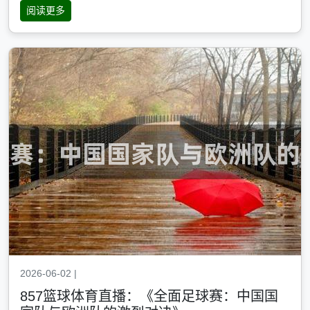
阅读更多
2026-06-02 |
857篮球体育直播：《全面足球赛：中国国