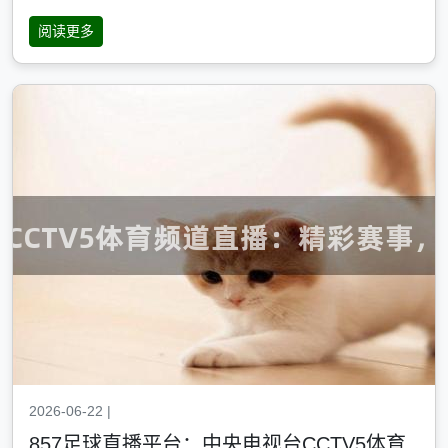
阅读更多
2026-06-22 |
857足球直播平台：中央电视台CCTV5体育