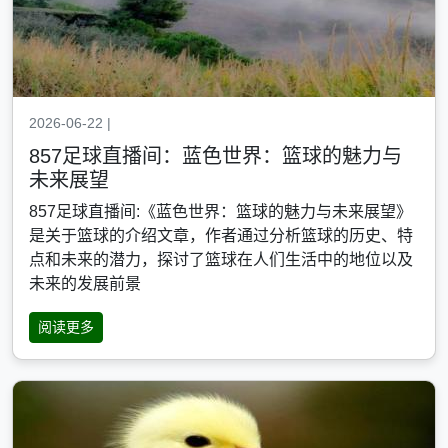
2026-06-22 |
857足球直播间：蓝色世界：篮球的魅力与
未来展望
857足球直播间:《蓝色世界：篮球的魅力与未来展望》
是关于篮球的介绍文章，作者通过分析篮球的历史、特
点和未来的潜力，探讨了篮球在人们生活中的地位以及
未来的发展前景
阅读更多