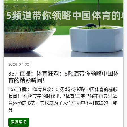
2026-07-30 |
857 直播：体育狂欢：5频道带你领略中国体
育的精彩瞬间！
857 直播:：“体育狂欢：5频道带你领略中国体育的精彩
瞬间！”在快节奏的时代里，“体育”二字已经不再只是体
育运动的形式，它也成为了人们生活中不可或缺的一部
分
阅读更多