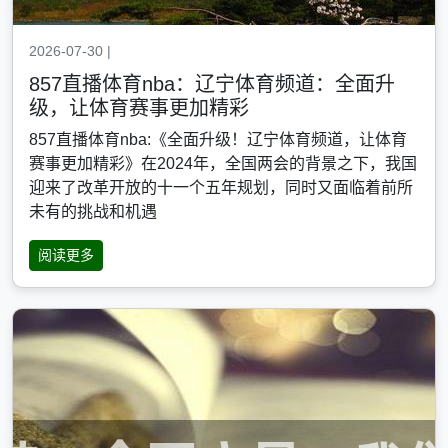
2026-07-30 |
857直播体育nba：辽宁体育频道：全面升
级，让体育赛事更加精彩
857直播体育nba:《全面升级！辽宁体育频道，让体育
赛事更加精彩》在2024年，全国两会的背景之下，我国
迎来了改革开放的十一个五年规划，同时又面临着前所
未有的挑战和机遇
阅读更多